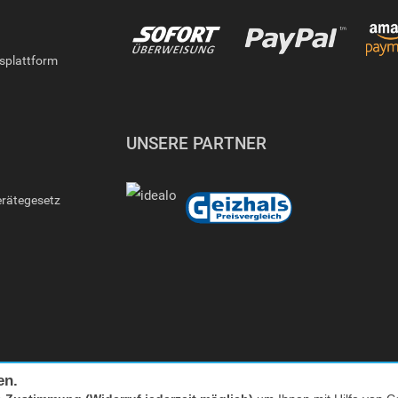
gsplattform
UNSERE PARTNER
erätegesetz
en.