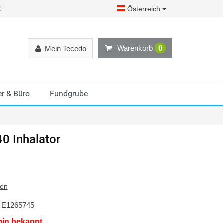
Österreich
r)
Warenkorb
0
Mein Tecedo
r & Büro
Fundgrube
40 Inhalator
ten
E1265745
min bekannt.