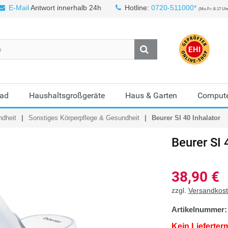
E-Mail
Antwort innerhalb 24h
Hotline:
0720-511000*
(Mo-Fr: 8-17 Uh
Bad
Haushaltsgroßgeräte
Haus & Garten
Compute
ndheit
Sonstiges Körperpflege & Gesundheit
Beurer SI 40 Inhalator
Beurer SI 
38,90
€
zzgl.
Versandkos
Artikelnummer:
Kein Lieferter