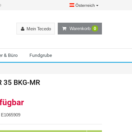
Österreich
r)
Warenkorb
0
Mein Tecedo
r & Büro
Fundgrube
R 35 BKG-MR
rfügbar
E1065909