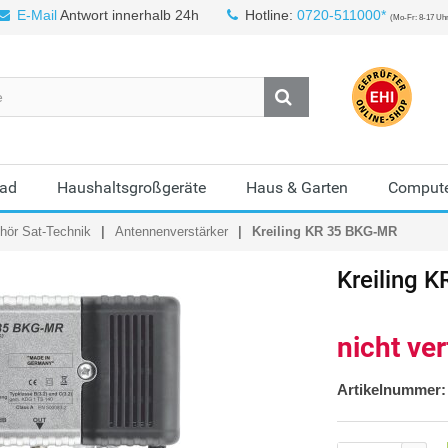
E-Mail
Antwort innerhalb 24h
Hotline:
0720-511000*
(Mo-Fr: 8-17 Uh
Bad
Haushaltsgroßgeräte
Haus & Garten
Compute
ör Sat-Technik
Antennenverstärker
Kreiling KR 35 BKG-MR
Kreiling
K
nicht ve
Artikelnummer: